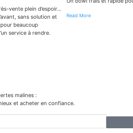
Un bowl frais et rapide po
rès-vente plein d’espoir…
Read More
avant, sans solution et
, pour beaucoup
’un service à rendre.
vertes malines :
ieux et acheter en confiance.