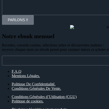
PARLONS !!
Notre ebook mensuel
Recettes, conseils cuisine, sélections utiles et découvertes malines :
recevez chaque mois un ebook pensé pour cuisiner mieux et acheter e
F.A.Q
Mentions Légales.
Politique De Confidentialité.
Conditions Générales De Vente.
Conditions Générales d’Utilisation (CGU)
Politique de cookies.