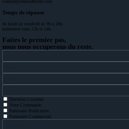
contact@ustensilhome.com
Temps de réponse
du lundi au vendredi de 9h à 18h.
traitement entre 12h et 24h.
Faites le premier pas,
nous nous occuperons du reste.
Question Courante.
Votre Commande.
Partenaire Publicitaire.
Partenaire Commercial.