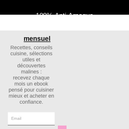
100%
Anti-Arnaque
Notre ebook
Connexion
mensuel
Recettes, conseils
cuisine, sélections
utiles et
[ultimatemember form_id= »4479″]
découvertes
malines :
recevez chaque
mois un ebook
pensé pour cuisiner
mieux et acheter en
confiance.